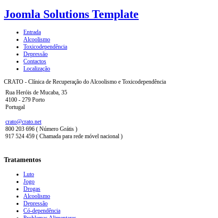
Joomla Solutions Template
Entrada
Alcoolismo
Toxicodependência
Depressão
Contactos
Localização
CRATO - Clínica de Recuperação do Alcoolismo e Toxicodependência
Rua Heróis de Mucaba, 35
4100 - 279 Porto
Portugal
crato@crato.net
800 203 696 ( Número Grátis )
917 524 459 ( Chamada para rede móvel nacional )
Tratamentos
Luto
Jogo
Drogas
Alcoolismo
Depressão
Có-dependência